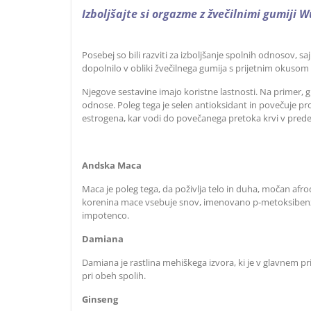
Izboljšajte si orgazme z žvečilnimi gumiji 
Posebej so bili razviti za izboljšanje spolnih odnosov, 
dopolnilo v obliki žvečilnega gumija s prijetnim okusom
Njegove sestavine imajo koristne lastnosti. Na primer, 
odnose. Poleg tega je selen antioksidant in povečuje p
estrogena, kar vodi do povečanega pretoka krvi v pred
Andska Maca
Maca je poleg tega, da poživlja telo in duha, močan afro
korenina mace vsebuje snov, imenovano p-metoksibenzil 
impotenco.
Damiana
Damiana je rastlina mehiškega izvora, ki je v glavnem p
pri obeh spolih.
Ginseng