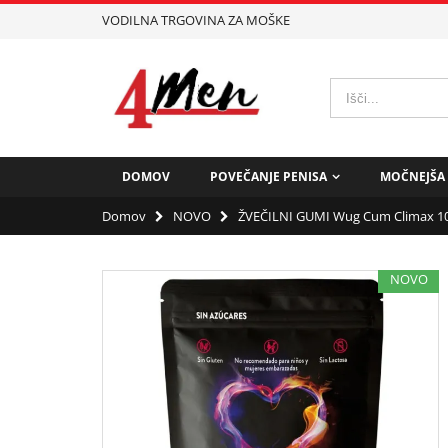
VODILNA TRGOVINA ZA MOŠKE
DOMOV
POVEČANJE PENISA
MOČNEJŠA 
Domov
NOVO
ŽVEČILNI GUMI Wug Cum Climax 1
NOVO