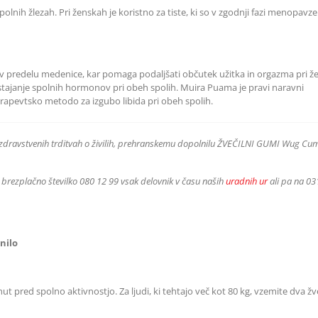
polnih žlezah. Pri ženskah je koristno za tiste, ki so v zgodnji fazi menopavze
 predelu medenice, kar pomaga podaljšati občutek užitka in orgazma pri ž
stajanje spolnih hormonov pri obeh spolih. Muira Puama je pravi naravni
erapevtsko metodo za izgubo libida pri obeh spolih.
 zdravstvenih trditvah o živilih, prehranskemu dopolnilu ŽVEČILNI GUMI Wug Cu
 brezplačno številko 080 12 99 vsak delovnik v času naših
uradnih ur
ali pa na 03
nilo
t pred spolno aktivnostjo. Za ljudi, ki tehtajo več kot 80 kg, vzemite dva žv