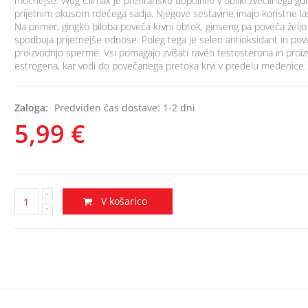
močnejše. Wug Climax je prehransko dopolnilo v obliki žvečilnega gu
prijetnim okusom rdečega sadja. Njegove sestavine imajo koristne las
Na primer, gingko biloba poveča krvni obtok, ginseng pa poveča željo
spodbuja prijetnejše odnose. Poleg tega je selen antioksidant in pov
proizvodnjo sperme. Vsi pomagajo zvišati raven testosterona in proi
estrogena, kar vodi do povečanega pretoka krvi v predelu medenice.
Zaloga:
Predviden čas dostave: 1-2 dni
5,99 €
V košarico