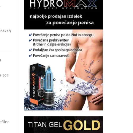
.
enskah
m
1 397
ečilna