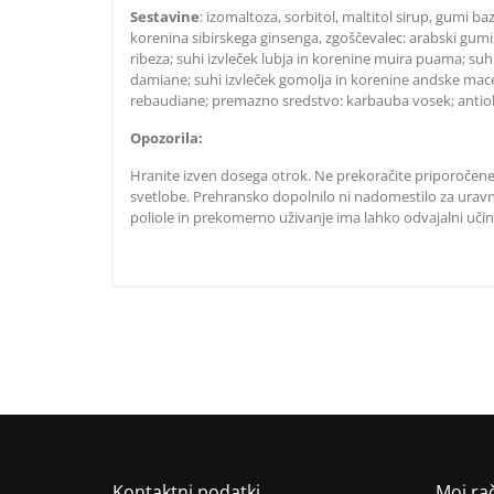
Sestavine
:
izomaltoza, sorbitol, maltitol sirup, gumi baza 
korenina sibirskega ginsenga, zgoščevalec: arabski gumi,
ribeza; suhi izvleček lubja in korenine muira puama; suhi 
damiane; suhi izvleček gomolja in korenine andske mace (l
rebaudiane; premazno sredstvo: karbauba vosek; antioks
Opozorila:
Hranite izven dosega otrok. Ne prekoračite priporočen
svetlobe. Prehransko dopolnilo ni nadomestilo za uravn
poliole in prekomerno uživanje ima lahko odvajalni učin
Kontaktni podatki
Moj ra