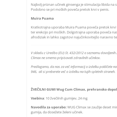
Najbolj priznan učinek ginsenga je stimulacija libida na s
Podobno se pri moških poveča pretok krvi v penis.
Muira Puama
Kratkotrajna uporaba Muira Puama poveča pretok krvi v
ter erekcijo pri moških. Dolgotrajna uporaba poveča na
afrodiziak in lahko zagotovi najučinkovitejšo naravno t
V skladu z Uredbo (EU) št. 432/2012 o seznamu dovoljenih
Climax ne smemo pripisovati zdravilnih učinkov.
Predlagamo, da nas za več informacij o izdelku pokličete na
946, ali si preberete več o izdelku na tujih spletnih straneh.
ŽVEČILNI GUMI Wug Cum Climax, prehransko dopol
Vsebina
: 10 žvečilnih gumijev, 24 mg
Navodila za uporabo:
WUG Climax se zaužije deset minu
gumija, da dosežete želeni učinek.