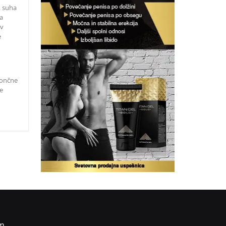
a, suha
ga
ov
e
sončne
e
m