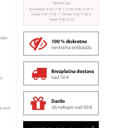
nejše
da
ne moči