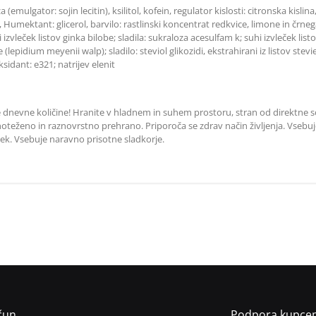
(emulgator: sojin lecitin), ksilitol, kofein, regulator kislosti: citronska kislin
 Humektant: glicerol, barvilo: rastlinski koncentrat redkvice, limone in črne
izvleček listov ginka bilobe; sladila: sukraloza acesulfam k; suhi izvleček list
epidium meyenii walp); sladilo: steviol glikozidi, ekstrahirani iz listov stevi
idant: e321; natrijev elenit
e dnevne količine! Hranite v hladnem in suhem prostoru, stran od direktne 
oteženo in raznovrstno prehrano. Priporoča se zdrav način življenja. Vsebuj
ek. Vsebuje naravno prisotne sladkorje.
čun
Podpora kupce