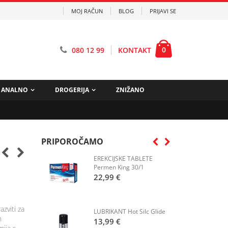
MOJ RAČUN
BLOG
PRIJAVI SE
0
080 12 99
KONTAKT
ANALNO
DROGERIJA
ZNIŽANO
PRIPOROČAMO
EREKCIJSKE TABLETE
Permen King 30/1
22,99 €
azviti za
LUBRIKANT Hot Silc Glide
n
13,99 €