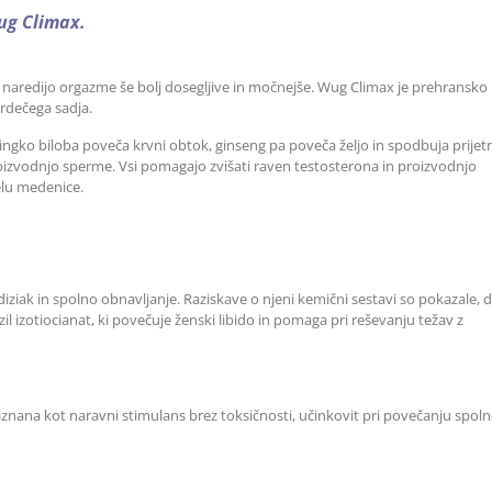
Wug Climax.
saj naredijo orgazme še bolj dosegljive in močnejše. Wug Climax je prehransko
 rdečega sadja.
gingko biloba poveča krvni obtok, ginseng pa poveča željo in spodbuja prijet
roizvodnjo sperme. Vsi pomagajo zvišati raven testosterona in proizvodnjo
elu medenice.
diziak in spolno obnavljanje. Raziskave o njeni kemični sestavi so pokazale, 
izotiocianat, ki povečuje ženski libido in pomaga pri reševanju težav z
riznana kot naravni stimulans brez toksičnosti, učinkovit pri povečanju spol