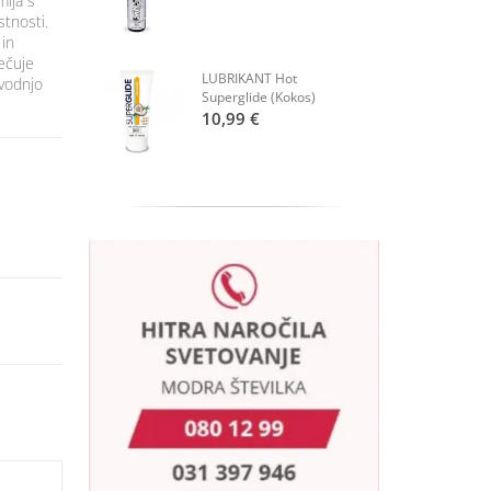
mija s
tnosti.
 in
ečuje
LUBRIKANT Hot
zvodnjo
Superglide (Kokos)
10,99 €