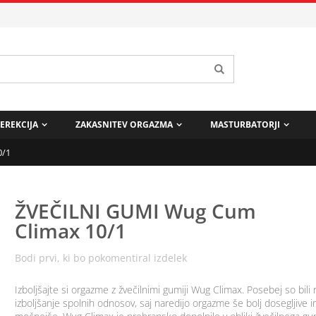
EREKCIJA
ZAKASNITEV ORGAZMA
MASTURBATORJI
0/1
ŽVEČILNI GUMI Wug Cum
Climax 10/1
Bodi prvi, ki bo pokomentiral izdelek
Izboljšajte si orgazme z žvečilnimi gumiji Wug Climax. Posebej so bili r
izboljšanje spolnih odnosov, saj naredijo orgazme še bolj dosegljive i