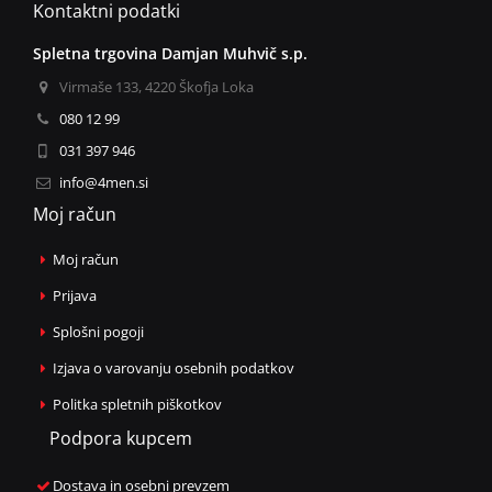
Kontaktni podatki
Spletna trgovina Damjan Muhvič s.p.
Virmaše 133, 4220 Škofja Loka
080 12 99
031 397 946
info@4men.si
Moj račun
Moj račun
Prijava
Splošni pogoji
Izjava o varovanju osebnih podatkov
Politka spletnih piškotkov
Podpora kupcem
Dostava in osebni prevzem