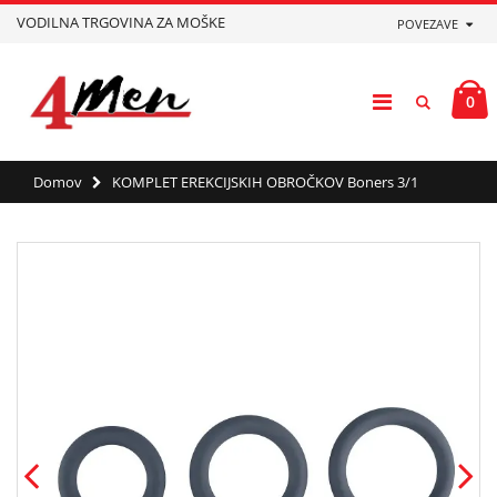
VODILNA TRGOVINA ZA MOŠKE
POVEZAVE
0
Domov
KOMPLET EREKCIJSKIH OBROČKOV Boners 3/1