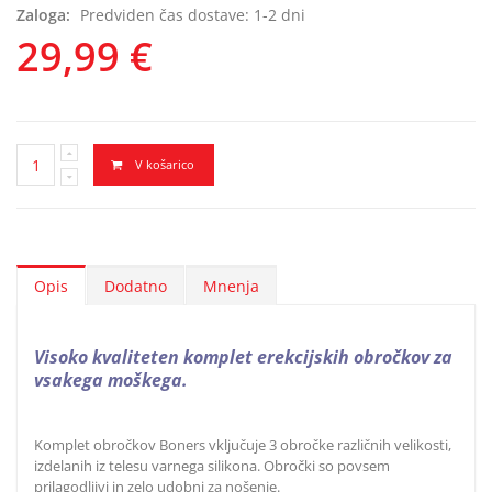
Zaloga:
Predviden čas dostave: 1-2 dni
29,99 €
V košarico
Opis
Dodatno
Mnenja
Visoko kvaliteten komplet erekcijskih obročkov za
vsakega moškega.
Komplet obročkov Boners vključuje 3 obročke različnih velikosti,
izdelanih iz telesu varnega silikona. Obročki so povsem
prilagodljivi in zelo udobni za nošenje.