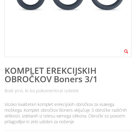
KOMPLET EREKCIJSKIH
OBROČKOV Boners 3/1
Bodi prvi, ki bo pokomentiral izdelek
Visoko kvaliteten komplet erekcijskih obročkov za vsakega
moškega. Komplet obročkov Boners vključuje 3 obročke različnih
velikosti, izdelanih iz telesu varnega silikona. Obročki so povsem
prilagodljivi in zelo udobni za nošenje.